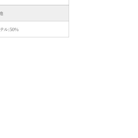
地
テル:50%