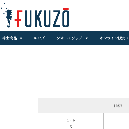
紳士商品
キッズ
タオル・グッズ
オンライン販売
価格
4・6
8